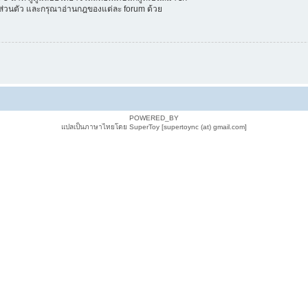
ลส่วนตัว และกรุณาอ่านกฎของแต่ละ forum ด้วย
POWERED_BY
แปลเป็นภาษาไทยโดย SuperToy [supertoync (at) gmail.com]