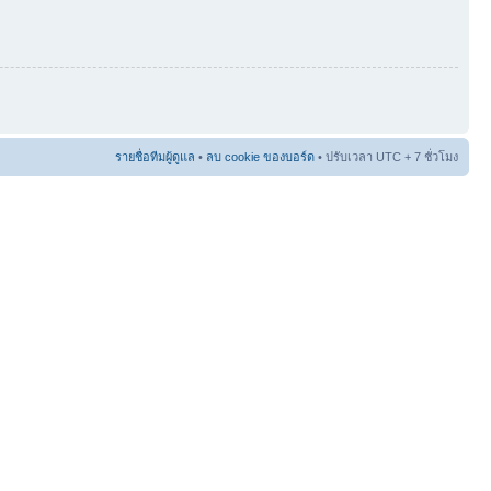
รายชื่อทีมผู้ดูแล
•
ลบ cookie ของบอร์ด
• ปรับเวลา UTC + 7 ชั่วโมง