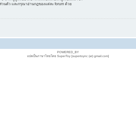
ลส่วนตัว และกรุณาอ่านกฎของแต่ละ forum ด้วย
POWERED_BY
แปลเป็นภาษาไทยโดย SuperToy [supertoync (at) gmail.com]