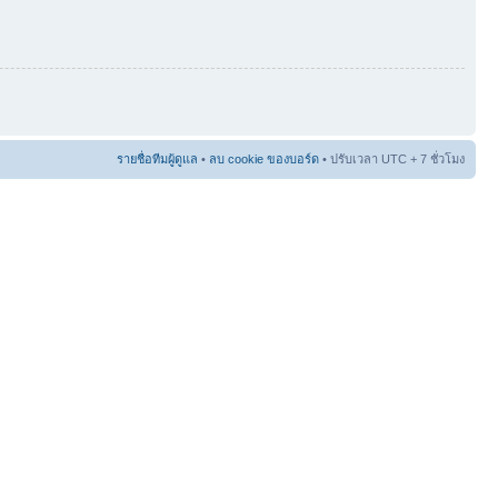
รายชื่อทีมผู้ดูแล
•
ลบ cookie ของบอร์ด
• ปรับเวลา UTC + 7 ชั่วโมง