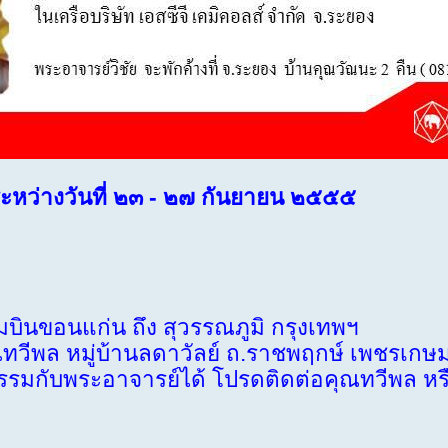
ะหว่างวันที่ ๒๓ - ๒๗ กันยายน ๒๕๕๕
ินขอนแก่น ถึง สุวรรณภูมิ กรุงเทพฯ
พล หมู่บ้านลดาวัลย์ ถ.ราชพฤกษ์ เพชรเกษ
กับพระอาจารย์ได้ โปรดติดต่อคุณทวีพล หร