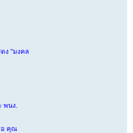
สดง "มงคล
 พนง.
ือ คุณ