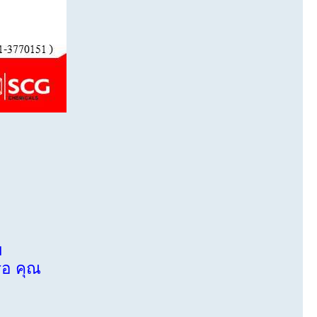
ม
ือ คุณ