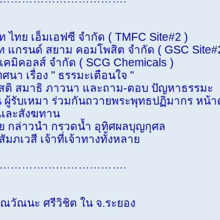
ท ไทย เอ็มเอฟซี จำกัด ( TMFC Site#2 )
สยาม คอมโพสิต จำกัด ( GSC Site#2
ส์ จำกัด ( SCG Chemicals )
า เรื่อง " ธรรมะเตือนใจ "
สติ สมาธิ ภาวนา และถาม-ตอบ ปัญหาธรรมะ
ผู้รับเหมา ร่วมกันถวายพระพุทธปฏิมากร หน้าตั
สังฆทาน
ำ กรวดน้ำ อุทิศผลบุญกุศล
จ้าที่เจ้าทางทั้งหลาย
…………………………….
ุณวัณนะ ศรีวิชิต ใน จ.ระยอง