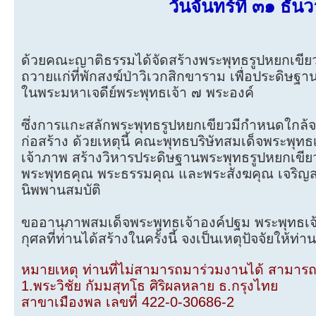
วันจันทร์ที่ ๓๑ ธ
ด้วยคณะญาติธรรมได้จัดสร้างพระพุทธรูปหยกเขียว
ถวายแก่ที่พักสงฆ์ป่าวิเวกสิกขาราม เพื่อประดิษฐ
ในพระมหาเจดีย์พระพุทธเจ้า ๗ พระองค์
ซึ่งการแกะสลักพระพุทธรูปหยกเขียวมีกำหนดใกล้จะแ
ก่อสร้าง ด้วยเหตุนี้ คณะพุทธบริษัทสมเด็จพระพุทธ
เจ้าภาพ สร้างวิหารประดิษฐานพระพุทธรูปหยกเขียว
พระพุทธคุณ พระธรรมคุณ และพระสังฆคุณ เจริญสติ
นิพพานสมบัติ
ขออานุภาพสมเด็จพระพุทธเจ้าองค์ปฐม พระพุทธเจ้
กุศลที่ท่านได้สร้างในครั้งนี้ จงเป็นเหตุปัจจัยให้
หมายเหตุ ท่านที่ไม่สามารถมาร่วมงานได้ สามารถโ
1.พระวิชัย กัมมสุทโธ ศิริผลหลาย ธ.กรุงไทย
สาขาเมืองพล เลขที่ 422-0-30686-2