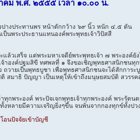
ันวาคม พ.ศ. ๒๕๕๕ เวลา ๑๐.๐๐ น.
ปางประทานพร หน้าตักกว้าง ๖๙ นิ้ว หนัก ๔.๕ ตัน
านเป็นพระประธานแทนองค์พระพุทธเจ้าวิปัสสี
ล้วเสร็จ แต่พระมหาเจดีย์พระพุทธเจ้า ๗ พระองค์ยังไม
เจ้าองค์ปฐมสิขี ทศพลที่ ๑ จึงขอเชิญพุทธศาสนิกชนทุก
 ถวายเป็นพุทธบูชา เพื่อพุทธศาสนิกชนจะได้สักการะบู
 สมาธิ ปัญญา เป็นเหตุให้เข้าถึงมนุษยสมบัติ สวรรค
าทุกพระองค์ พระปัจเจกพุทธเจ้าทุกพระองค์ พระรัตนต
ท่านทั้งหลายมีความเจริญยิ่งๆขึ้น จนพ้นจากกองทุกข์ทั้ง
อนปัจจัยเข้าบัญชี