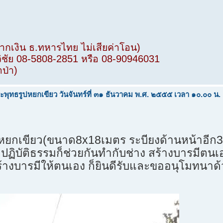
ฝากเงิน ธ.ทหารไทย ไม่เสียค่าโอน)
วิชัย 08-5808-2851 หรือ 08-90946031
าป่า)
ะพุทธรูปหยกเขียว วันจันทร์ที่ ๓๑ ธันวาคม พ.ศ. ๒๕๕๕ เวลา ๑๐.๐๐ น.
ธรูปหยกเขียว(ขนาด8x18เมตร ระบียงด้านหน้าอี
าปฏิบัติธรรมก็ช่วยกันทำกับช่าง สร้างบารมีตนเ
้างบารมีให้ตนเอง ก็ยินดีรับและขออนุโมทนาด้