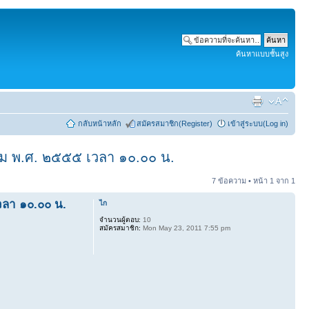
ค้นหาแบบชั้นสูง
กลับหน้าหลัก
สมัครสมาชิก(Register)
เข้าสู่ระบบ(Log in)
าคม พ.ศ. ๒๕๕๕ เวลา ๑๐.๐๐ น.
7 ข้อความ • หน้า
1
จาก
1
วลา ๑๐.๐๐ น.
ไก
จำนวนผู้ตอบ:
10
สมัครสมาชิก:
Mon May 23, 2011 7:55 pm