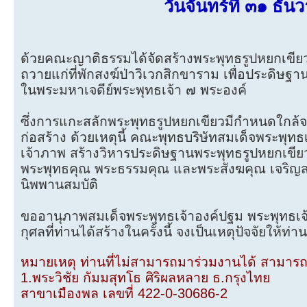
วันจันทร์ที่ ๓๑ ธ
ด้วยคณะญาติธรรมได้จัดสร้างพระพุทธรูปหยกเขียว
ถวายแก่ที่พักสงฆ์ป่าวิเวกสิกขาราม เพื่อประดิษฐ
ในพระมหาเจดีย์พระพุทธเจ้า ๗ พระองค์
ซึ่งการแกะสลักพระพุทธรูปหยกเขียวมีกำหนดใกล้จะแ
ก่อสร้าง ด้วยเหตุนี้ คณะพุทธบริษัทสมเด็จพระพุทธ
เจ้าภาพ สร้างวิหารประดิษฐานพระพุทธรูปหยกเขียว
พระพุทธคุณ พระธรรมคุณ และพระสังฆคุณ เจริญสติ
นิพพานสมบัติ
ขออานุภาพสมเด็จพระพุทธเจ้าองค์ปฐม พระพุทธเจ้
กุศลที่ท่านได้สร้างในครั้งนี้ จงเป็นเหตุปัจจัยให้
หมายเหตุ ท่านที่ไม่สามารถมาร่วมงานได้ สามารถโ
1.พระวิชัย กัมมสุทโธ ศิริผลหลาย ธ.กรุงไทย
สาขาเมืองพล เลขที่ 422-0-30686-2