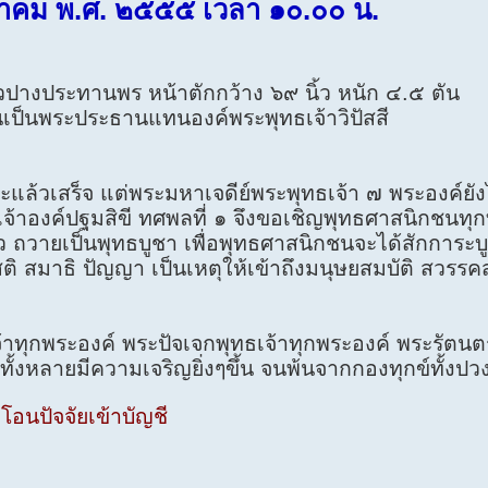
ันวาคม พ.ศ. ๒๕๕๕ เวลา ๑๐.๐๐ น.
ปางประทานพร หน้าตักกว้าง ๖๙ นิ้ว หนัก ๔.๕ ตัน
านเป็นพระประธานแทนองค์พระพุทธเจ้าวิปัสสี
ล้วเสร็จ แต่พระมหาเจดีย์พระพุทธเจ้า ๗ พระองค์ยังไม
เจ้าองค์ปฐมสิขี ทศพลที่ ๑ จึงขอเชิญพุทธศาสนิกชนทุก
 ถวายเป็นพุทธบูชา เพื่อพุทธศาสนิกชนจะได้สักการะบู
 สมาธิ ปัญญา เป็นเหตุให้เข้าถึงมนุษยสมบัติ สวรรค
าทุกพระองค์ พระปัจเจกพุทธเจ้าทุกพระองค์ พระรัตนต
ท่านทั้งหลายมีความเจริญยิ่งๆขึ้น จนพ้นจากกองทุกข์ทั้ง
อนปัจจัยเข้าบัญชี