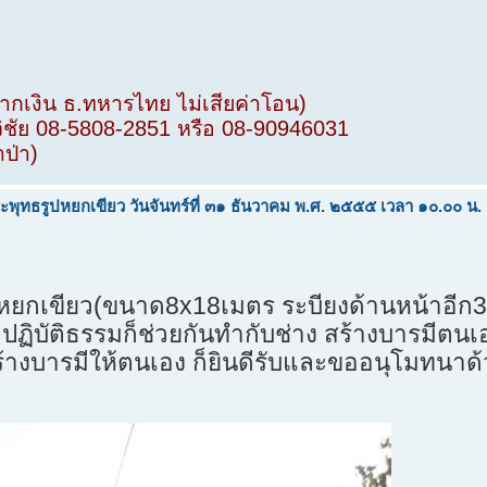
ฝากเงิน ธ.ทหารไทย ไม่เสียค่าโอน)
วิชัย 08-5808-2851 หรือ 08-90946031
าป่า)
ะพุทธรูปหยกเขียว วันจันทร์ที่ ๓๑ ธันวาคม พ.ศ. ๒๕๕๕ เวลา ๑๐.๐๐ น.
ธรูปหยกเขียว(ขนาด8x18เมตร ระบียงด้านหน้าอี
าปฏิบัติธรรมก็ช่วยกันทำกับช่าง สร้างบารมีตนเ
้างบารมีให้ตนเอง ก็ยินดีรับและขออนุโมทนาด้