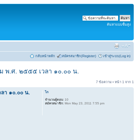
ค้นหาแบบชั้นสูง
กลับหน้าหลัก
สมัครสมาชิก(Register)
เข้าสู่ระบบ(Log in)
าคม พ.ศ. ๒๕๕๕ เวลา ๑๐.๐๐ น.
7 ข้อความ • หน้า
1
จาก
1
วลา ๑๐.๐๐ น.
ไก
จำนวนผู้ตอบ:
10
สมัครสมาชิก:
Mon May 23, 2011 7:55 pm