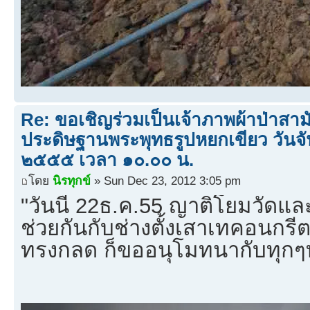
Re: ขอเชิญร่วมเป็นเจ้าภาพผ้าป่าสามั
ประดิษฐานพระพุทธรูปหยกเขียว วันจัน
๒๕๕๕ เวลา ๑๐.๐๐ น.
โดย
นิรทุกข์
» Sun Dec 23, 2012 3:05 pm
"วันนี้ 22ธ.ค.55 ญาติโยมวัดและผ
ช่วยกันกับช่างตั้งเสาเทคอนกร
ทรงกลด ก็ขออนุโมทนากับทุกๆท