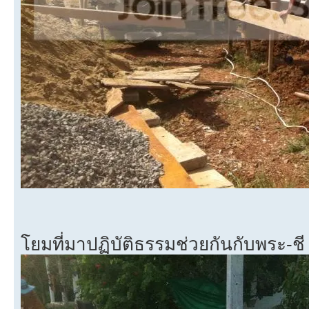
โยมที่มาปฏิบัติธรรมช่วยกันกับพระ-ชี