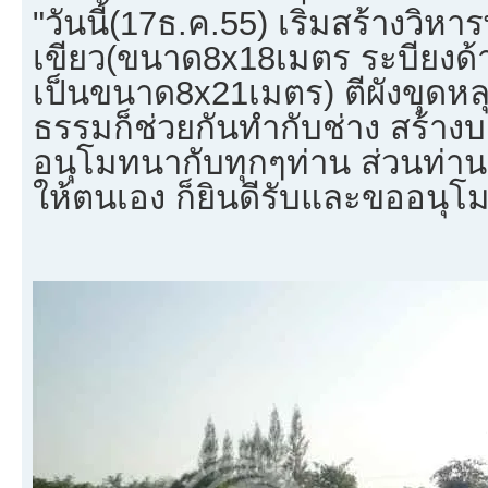
"วันนี้(17ธ.ค.55) เริ่มสร้างวิ
เขียว(ขนาด8x18เมตร ระบียงด้
เป็นขนาด8x21เมตร) ตีผังขุดหลุมเ
ธรรมก็ช่วยกันทำกับช่าง สร้าง
อนุโมทนากับทุกๆท่าน ส่วนท่าน
ให้ตนเอง ก็ยินดีรับและขออนุโ