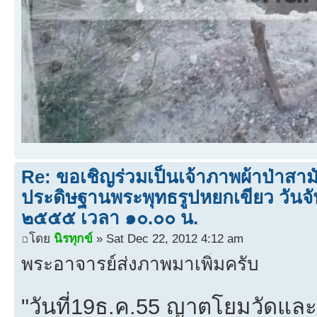
Re: ขอเชิญร่วมเป็นเจ้าภาพผ้าป่าสามั
ประดิษฐานพระพุทธรูปหยกเขียว วันจัน
๒๕๕๕ เวลา ๑๐.๐๐ น.
โดย
นิรทุกข์
» Sat Dec 22, 2012 4:12 am
พระอาจารย์ส่งภาพมาเพิ่มครับ
"วันที่19ธ.ค.55 ญาตโยมวัดและผู