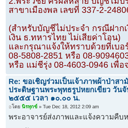
2.พระวิชัย ศิริผลหลาย บัญชีไม
สาขาเมืองพล เลขที่ 337-2-2480
(สำหรับบัญชีไม่ประจำ กรณีฝากเงิ
เงิน ธ.ทหารไทย ไม่เสียค่าโอน)
และกรุณาแจ้งให้ทราบด้วยที่เบอ
08-5808-2851 หรือ 08-909460
หรือ แม่ชีรุ่ง 08-4603-0946 เพื่
Re: ขอเชิญร่วมเป็นเจ้าภาพผ้าป่าสามั
ประดิษฐานพระพุทธรูปหยกเขียว วันจัน
๒๕๕๕ เวลา ๑๐.๐๐ น.
โดย
นิรทุกข์
» Tue Dec 18, 2012 2:09 am
พระอาจารย์ส่งภาพและแจ้งความคืบห