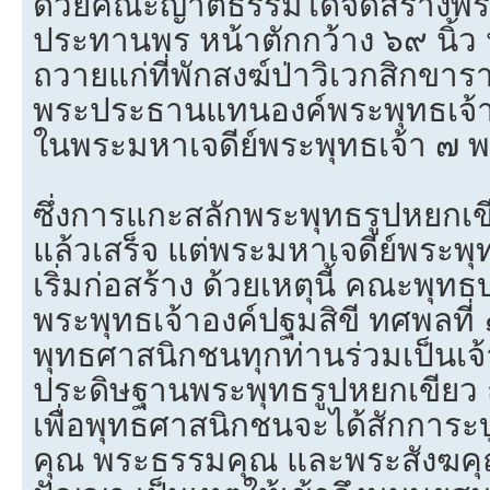
ด้วยคณะญาติธรรมได้จัดสร้างพร
ประทานพร หน้าตักกว้าง ๖๙ นิ้ว 
ถวายแก่ที่พักสงฆ์ป่าวิเวกสิกขาร
พระประธานแทนองค์พระพุทธเจ้าว
ในพระมหาเจดีย์พระพุทธเจ้า ๗ พ
ซึ่งการแกะสลักพระพุทธรูปหยกเ
แล้วเสร็จ แต่พระมหาเจดีย์พระพุท
เริ่มก่อสร้าง ด้วยเหตุนี้ คณะพุทธ
พระพุทธเจ้าองค์ปฐมสิขี ทศพลที่ 
พุทธศาสนิกชนทุกท่านร่วมเป็นเจ
ประดิษฐานพระพุทธรูปหยกเขียว 
เพื่อพุทธศาสนิกชนจะได้สักการะบ
คุณ พระธรรมคุณ และพระสังฆคุณ