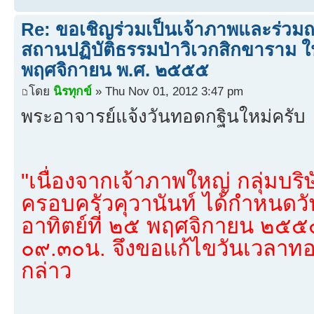
Re: ขอเชิญร่วมเป็นเจ้าภาพและร่วม
สถานปฏิบัติธรรมป่าวิเวกสิกขาราม ใน
พฤศจิกายน พ.ศ. ๒๕๕๕
โดย
นิรทุกข์
» Thu Nov 01, 2012 3:47 pm
พระอาจารย์แจ้งวันทอดกฐินใหม่ครับ
"เนื่องจากเจ้าภาพใหญ่ กลุ่มบริษ
ครอบครัวคุวานันท์ ได้กำหนดวั
อาทิตย์ที่ ๒๕ พฤศจิกายน ๒๕๕
๐๙.๓๐น. จึงขอแก้ไขวันเวลาทอ
กล่าว