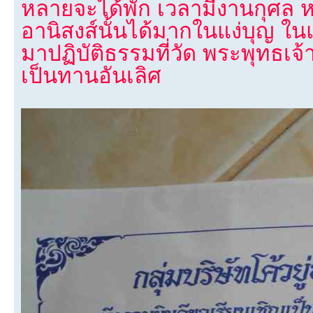
หลายจะได้พัก เวลามีงานกุศล ห
อานิสงส์นั้นได้มากในแง่บุญ ใน
มาปฏิบัติธรรมที่วัด พระพุทธเจ้
เป็นทานอันเลิศ