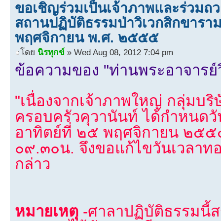
ขอเชิญร่วมเป็นเจ้าภาพและร่วมถ
สถานปฏิบัติธรรมป่าวิเวกสิกขาราม 
พฤศจิกายน พ.ศ. ๒๕๕๕
โดย
นิรทุกข์
» Wed Aug 08, 2012 7:04 pm
ข้อความของ "ท่านพระอาจารย์วิ
"เนื่องจากเจ้าภาพใหญ่ กลุ่มบริษ
ครอบครัวคุวานันท์ ได้กำหนดวั
อาทิตย์ที่ ๒๕ พฤศจิกายน ๒๕๕
๐๙.๓๐น. จึงขอแก้ไขวันเวลาทอ
กล่าว
หมายเหตุ
-ศาลาปฏิบัติธรรมนี้สร