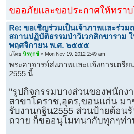
ขออภัยและขอประกาศให้ทราบโด
Re: ขอเชิญร่วมเป็นเจ้าภาพและร่วม
สถานปฏิบัติธรรมป่าวิเวกสิกขาราม ใน
พฤศจิกายน พ.ศ. ๒๕๕๕
โดย
นิรทุกข์
» Mon Nov 19, 2012 2:49 am
พระอาจารย์ส่งภาพและแจ้งการเตรียม
2555 นี้
"รูปกิจกรรมบางส่วนของพนักงาน
สาขาโคราช,อุดร,ขอนแก่น มาช่
รับงานกฐิน2555 ส่วนป้ายต้อนรั
ถวาย ก็ขออนุโมทนากับทุกๆท่า