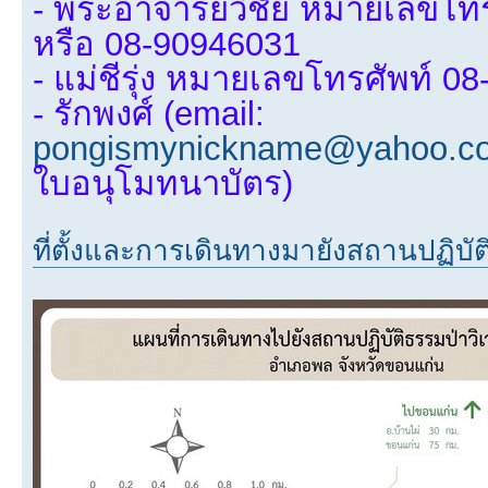
- พระอาจารย์วิชัย หมายเลขโท
หรือ 08-90946031
- แม่ชีรุ่ง หมายเลขโทรศัพท์ 0
- รักพงศ์ (email:
pongismynickname@yahoo.c
ใบอนุโมทนาบัตร)
ที่ตั้งและการเดินทางมายังสถานปฏิบั